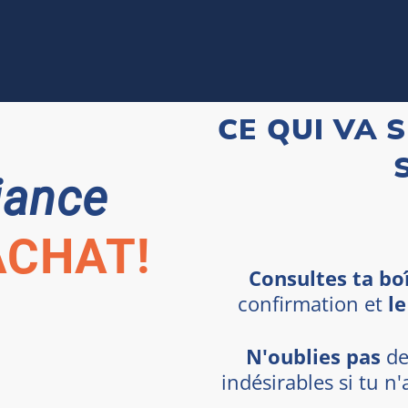
CE QUI VA 
iance
ACHAT!
Consultes ta bo
confirmation et
l
N'oublies pas
de
indésirables si tu n