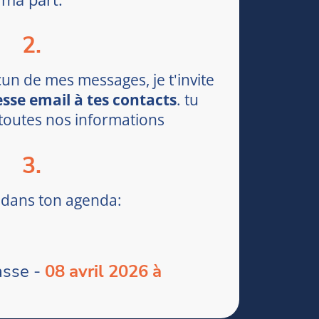
2.
n de mes messages, je t'invite
sse email à tes contacts
. tu
 toutes nos informations
3.
dans ton agenda:
asse -
08 avril 2026 à