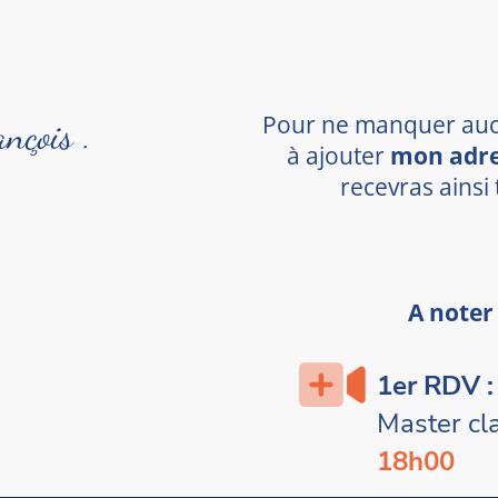
Pour ne manquer aucu
ançois .
à ajouter
mon adre
recevras ainsi
A noter
1er RDV :
Master cl
18h00